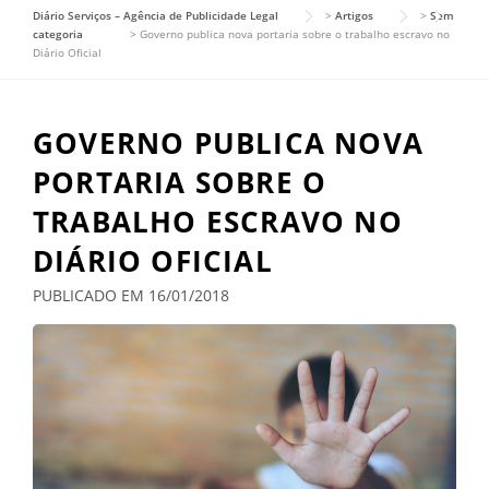
Diário Serviços – Agência de Publicidade Legal
>
Artigos
>
Sem
categoria
>
Governo publica nova portaria sobre o trabalho escravo no
Diário Oficial
GOVERNO PUBLICA NOVA
PORTARIA SOBRE O
TRABALHO ESCRAVO NO
DIÁRIO OFICIAL
PUBLICADO EM 16/01/2018