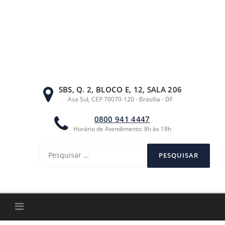
Ir
para
o
conteúdo
SBS, Q. 2, BLOCO E, 12, SALA 206
Asa Sul, CEP 70070-120 - Brasília - DF
0800 941 4447
Horário de Atendimento: 8h às 18h
Pesquisar
por: