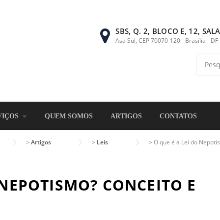
SBS, Q. 2, BLOCO E, 12, SAL
Asa Sul, CEP 70070-120 - Brasília - DF
Pesqui
por:
VIÇOS
QUEM SOMOS
ARTIGOS
CONTATOS
>
Artigos
>
Leis
>
O que é a Lei do Nepoti
 NEPOTISMO? CONCEITO E