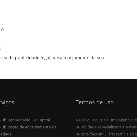
MO
S
cia de publicidade legal
,
peça o orçamento
da sua
rviços
Termos de uso
Publicar Redução De Capital
A Diário Serviços é uma agência d
Publicação de encerramento de
publicidade especializada em reali
iedade
publicações em Diários Oficiais do