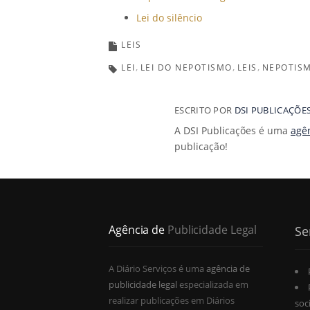
Lei do silêncio
LEIS
LEI
LEI DO NEPOTISMO
LEIS
NEPOTIS
ESCRITO POR
DSI PUBLICAÇÕE
A DSI Publicações é uma
agên
publicação!
Agência de
Publicidade Legal
Se
A Diário Serviços é uma
agência de
publicidade legal
especializada em
realizar publicações em Diários
soc