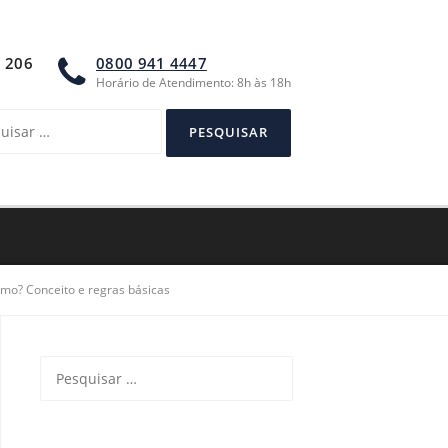
A 206
0800 941 4447
Horário de Atendimento: 8h às 18h
sar
smo? Conceito e regras básicas
Pesquisar
por: