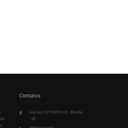
Contatos
e
Asa Sul, CEP 70070-120 - Brasília
zar
- DF
s