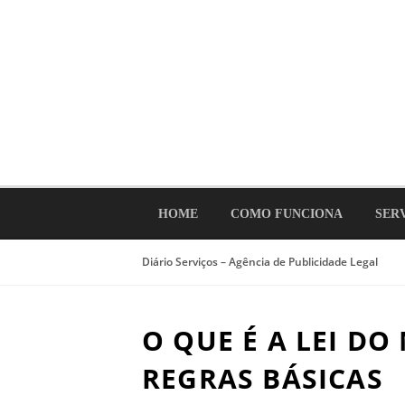
Ir
para
o
conteúdo
HOME
COMO FUNCIONA
SER
Diário Serviços – Agência de Publicidade Legal
O QUE É A LEI DO
REGRAS BÁSICAS