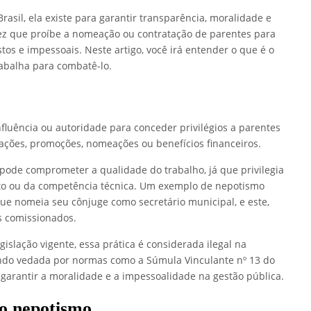
rasil, ela existe para garantir transparência, moralidade e
ez que proíbe a nomeação ou contratação de parentes para
tos e impessoais. Neste artigo, você irá entender o que é o
rabalha para combatê-lo.
luência ou autoridade para conceder privilégios a parentes
tações, promoções, nomeações ou benefícios financeiros.
 pode comprometer a qualidade do trabalho, já que privilegia
ito ou da competência técnica. Um exemplo de nepotismo
que nomeia seu cônjuge como secretário municipal, e este,
s comissionados.
islação vigente, essa prática é considerada ilegal na
sendo vedada por normas como a Súmula Vinculante nº 13 do
 garantir a moralidade e a impessoalidade na gestão pública.
ao nepotismo