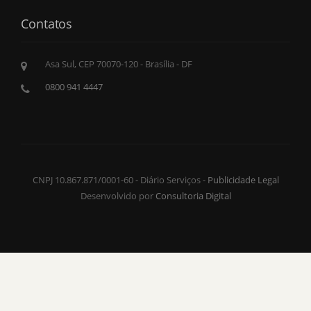
Contatos
Asa Sul, CEP 70070-120 - Brasília - DF
0800 941 4447
CNPJ 10.867.871/0001-60 - Diário Serviços -
Publicidade Legal
Desenvolvido por
Consultoria Digital