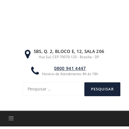
Ir
para
o
conteúdo
SBS, Q. 2, BLOCO E, 12, SALA 206
Asa Sul, CEP 70070-120 - Brasília - DF
0800 941 4447
Horário de Atendimento: 8h às 18h
Pesquisar
por: