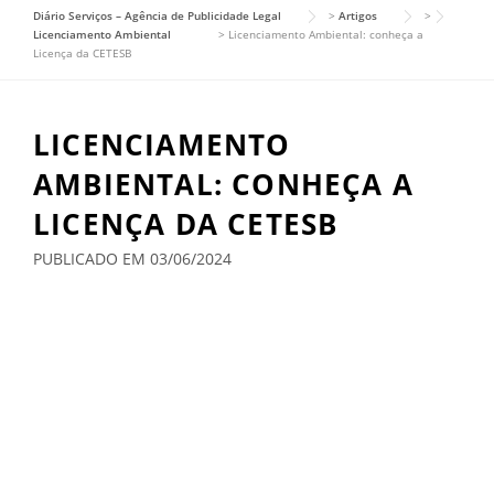
Diário Serviços – Agência de Publicidade Legal
>
Artigos
>
Licenciamento Ambiental
>
Licenciamento Ambiental: conheça a
Licença da CETESB
LICENCIAMENTO
AMBIENTAL: CONHEÇA A
LICENÇA DA CETESB
PUBLICADO EM 03/06/2024