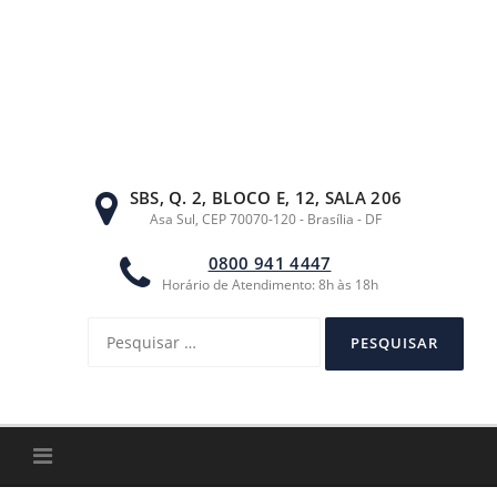
Ir
para
o
conteúdo
SBS, Q. 2, BLOCO E, 12, SALA 206
Asa Sul, CEP 70070-120 - Brasília - DF
0800 941 4447
Horário de Atendimento: 8h às 18h
Pesquisar
por: