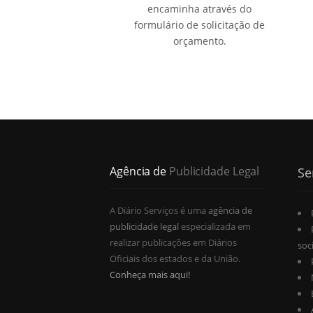
encaminha através do
formulário de solicitação de
orçamento.
Agência de
Publicidade Legal
Se
A Diário Serviços é uma
agência de
publicidade legal
especializada em
realizar publicações em Diários
soc
Oficiais dos estados e da União.
Conheça mais aqui!