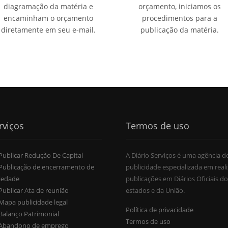
diagramação da matéria e
orçamento, iniciamos os
encaminham o orçamento
procedimentos para a
diretamente em seu e-mail.
publicação da matéria.
rviços
Termos de uso
Publicar Redução De Capital
A Diário Serviços é uma agência d
Publicação de encerramento de
publicidade especializada em reali
iedade
publicações em Diários Oficiais do
Publicar Ata de reunião
estados e da União.
Mapa publicidade legal
Política de privacidade
Balanço Patrimonial
Termos de uso
Abandono de emprego