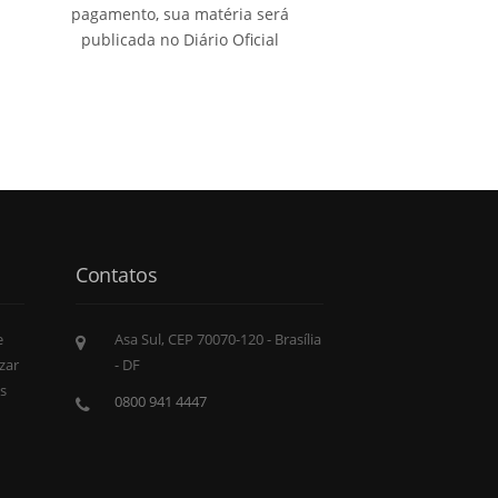
pagamento, sua matéria será
publicada no Diário Oficial
Contatos
e
Asa Sul, CEP 70070-120 - Brasília
zar
- DF
s
0800 941 4447