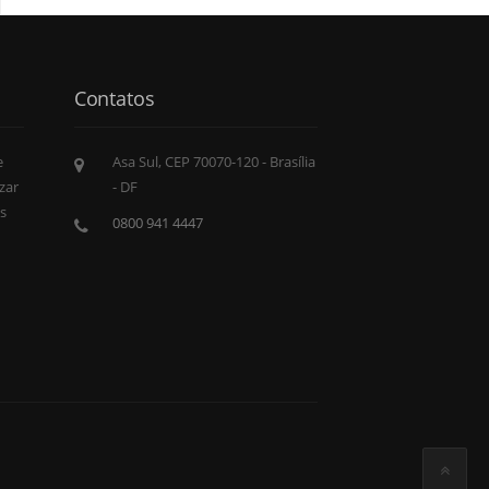
Contatos
e
Asa Sul, CEP 70070-120 - Brasília
zar
- DF
s
0800 941 4447