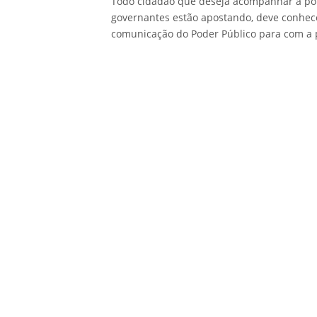
Todo cidadão que deseja acompanhar a pol
governantes estão apostando, deve conhecer
comunicação do Poder Público para com a 