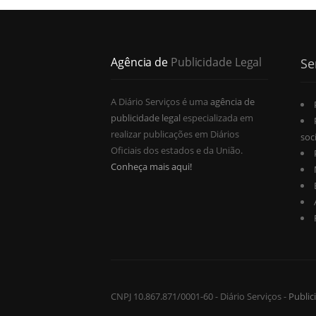
Agência de
Publicidade Legal
Se
A Diário Serviços é uma
agência de
publicidade legal
especializada em
realizar publicações em Diários
soc
Oficiais dos estados e da União.
Conheça mais aqui!
CNPJ 10.867.871/0001-60 - Diário Serviços -
Public