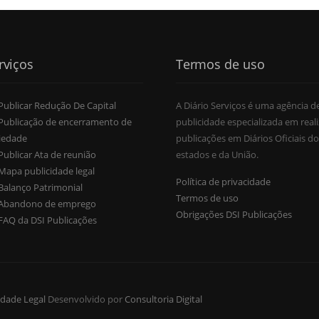
rviços
Termos de uso
Publicar Redução De Capital
A Diário Serviços é uma agência d
Publicação de encerramento de
publicidade especializada em reali
iedade
publicações em Diários Oficiais do
Publicar Ata de reunião
estados e da União.
Mapa publicidade legal
Política de privacidade
Balanço Patrimonial
Termos de uso
Abandono de emprego
Obrigações DSI Publicações
FAQ da DSI Publicações
idade Legal
Desenvolvido por
Consultoria Digital