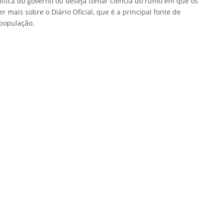
ítica do governo ou deseja tomar ciência do rumo em que os
 mais sobre o Diário Oficial, que é a principal fonte de
população.