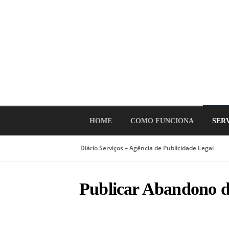
Ir
para
o
conteúdo
HOME
COMO FUNCIONA
SER
Diário Serviços – Agência de Publicidade Legal
Publicar Abandono 