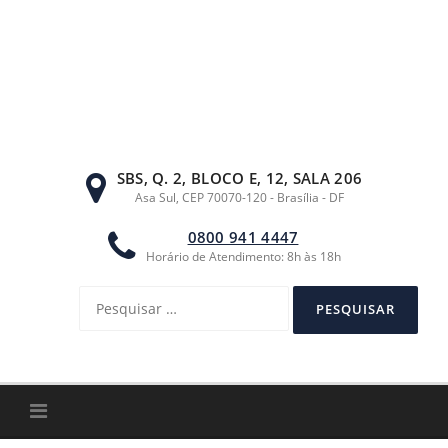
Ir
para
o
conteúdo
SBS, Q. 2, BLOCO E, 12, SALA 206
Asa Sul, CEP 70070-120 - Brasília - DF
0800 941 4447
Horário de Atendimento: 8h às 18h
Pesquisar
por: