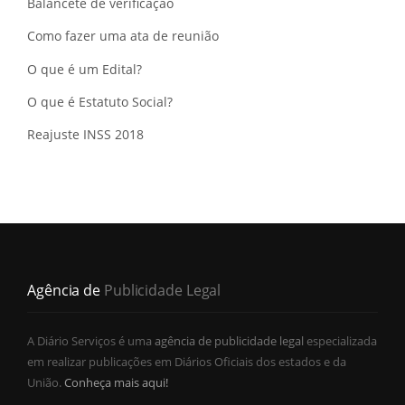
Balancete de verificação
Como fazer uma ata de reunião
O que é um Edital?
O que é Estatuto Social?
Reajuste INSS 2018
Agência de
Publicidade Legal
A Diário Serviços é uma
agência de publicidade legal
especializada
em realizar publicações em Diários Oficiais dos estados e da
União.
Conheça mais aqui!