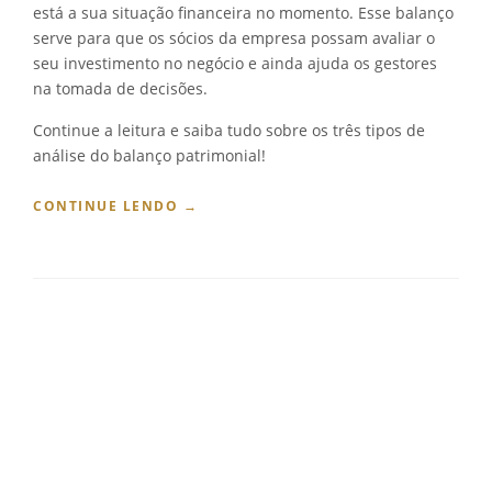
está a sua situação financeira no momento. Esse balanço
serve para que os sócios da empresa possam avaliar o
seu investimento no negócio e ainda ajuda os gestores
na tomada de decisões.
Continue a leitura e saiba tudo sobre os três tipos de
análise do balanço patrimonial!
“
CONTINUE LENDO
→
A
N
Á
L
I
S
E
H
O
R
I
Z
O