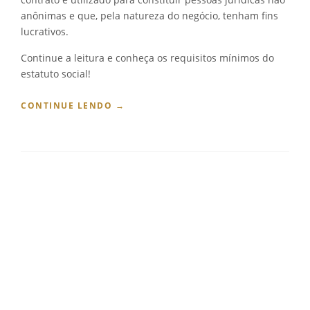
O
anônimas e que, pela natureza do negócio, tenham fins
?
lucrativos.
”
Continue a leitura e conheça os requisitos mínimos do
estatuto social!
“
CONTINUE LENDO
→
O
Q
U
E
D
E
V
E
C
O
N
T
E
R