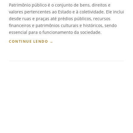
A
Patrimônio público é o conjunto de bens, direitos e
L
valores pertencentes ao Estado e à coletividade. Ele inclui
H
desde ruas e praças até prédios públicos, recursos
I
S
financeiros e patrimônios culturais e históricos, sendo
T
essencial para o funcionamento da sociedade.
A
“
CONTINUE LENDO
→
S
O
D
Q
E
U
F
E
U
É
N
P
C
A
I
T
O
R
N
I
Á
M
R
Ô
I
N
O
I
S
O
P