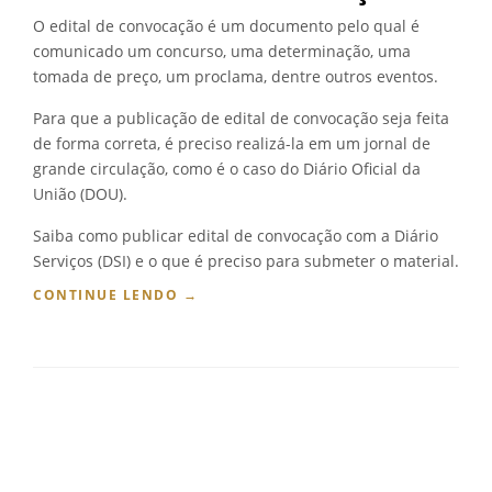
C
O edital de convocação é um documento pelo qual é
A
comunicado um concurso, uma determinação, uma
Ç
tomada de preço, um proclama, dentre outros eventos.
Ã
O
Para que a publicação de edital de convocação seja feita
D
E
de forma correta, é preciso realizá-la em um jornal de
A
grande circulação, como é o caso do Diário Oficial da
P
União (DOU).
O
S
Saiba como publicar edital de convocação com a Diário
E
Serviços (DSI) e o que é preciso para submeter o material.
N
“
CONTINUE LENDO
→
T
C
A
O
D
M
O
O
R
P
I
U
A
B
N
L
O
I