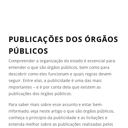
N
T
A
L
,
V
PUBLICAÇÕES DOS ÓRGÃOS
E
R
PÚBLICOS
T
I
Compreender a organização do estado é essencial para
C
entender o que são órgãos públicos, bem como para
A
descobrir como eles funcionam e quais regras devem
L
E
seguir. Entre elas, a publicidade é uma das mais
D
importantes – e é por conta dela que existem as
E
publicações dos órgãos públicos.
L
I
Para saber mais sobre esse assunto e estar bem-
Q
informado, veja neste artigo o que são órgãos públicos,
U
conheça o princípio da publicidade e as licitações e
I
entenda melhor sobre as publicações realizadas pelos
D