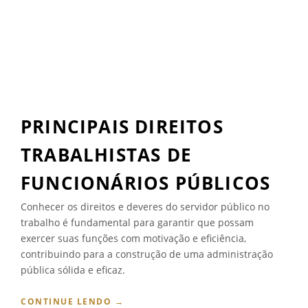
L
A
B
O
R
A
T
I
V
PRINCIPAIS DIREITOS
A
:
TRABALHISTAS DE
U
M
FUNCIONÁRIOS PÚBLICOS
N
O
Conhecer os direitos e deveres do servidor público no
V
trabalho é fundamental para garantir que possam
O
M
exercer suas funções com motivação e eficiência,
O
contribuindo para a construção de uma administração
D
pública sólida e eficaz.
E
L
“
CONTINUE LENDO
→
O