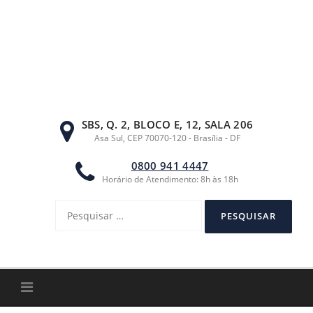
Ir
para
o
conteúdo
SBS, Q. 2, BLOCO E, 12, SALA 206
Asa Sul, CEP 70070-120 - Brasília - DF
0800 941 4447
Horário de Atendimento: 8h às 18h
Pesquisar
por: