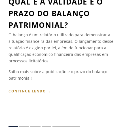
QUAL É A VALIDADE E O
”
S
P
PRAZO DO BALANÇO
Ú
B
PATRIMONIAL?
L
I
O balanço é um relatório utilizado para demonstrar a
C
situação financeira das empresas. O lançamento desse
O
S
relatório é exigido por lei, além de funcionar para a
”
qualificação econômico-financeira das empresas em
processos licitatórios.
Saiba mais sobre a publicação e o prazo do balanço
patrimonial!
“
CONTINUE LENDO
→
Q
U
A
L
É
A