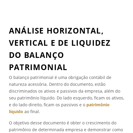
N
O
E
S
T
ANÁLISE HORIZONTAL,
A
T
VERTICAL E DE LIQUIDEZ
U
T
DO BALANÇO
O
S
PATRIMONIAL
O
C
O balanço patrimonial é uma obrigação contábil de
I
natureza acessória. Dentro do documento, estão
A
L
discriminados os ativos e passivos da empresa, além do
?
seu patrimônio líquido. Do lado esquerdo, ficam os ativos,
”
e do lado direito, ficam os passivos e o
patrimônio
líquido
ao final.
O objetivo desse documento é obter o crescimento do
patrimônio de determinada empresa e demonstrar como