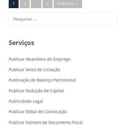
1
2
…
4
Próximo →
P
V
A
o
Pesquisar
L
I
por:
s
D
A
t
D
Serviços
E
s
E
O
Publicar Abandono de Emprego
n
P
R
Publicar Aviso de Licitação
a
A
Z
Publicação de Balanço Patrimonial
v
O
Publicar Redução De Capital
D
i
O
Publicidade Legal
B
g
A
Publicar Edital de Convocação
L
a
A
Publicar Extravio de Documento Fiscal
N
t