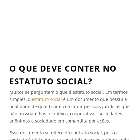
D
C
I
A
Á
R
R
U
I
M
O
E
O
D
F
I
I
T
C
A
I
O QUE DEVE CONTER NO
L
A
D
L
ESTATUTO SOCIAL?
E
?
C
”
Muitos se perguntam o que é estatuto social. Em termos
O
simples, o
estatuto social
é um documento que possui a
N
finalidade de qualificar e constituir pessoas jurídicas que
V
O
não possuam fins lucrativos, cooperativas, sociedades
C
anônimas e sociedade em comandita por ações.
A
Ç
Esse documento se difere do contrato social, pois o
Ã
contrato é utilizado para constituir pessoas jurídicas não