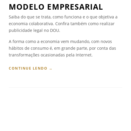
E
MODELO EMPRESARIAL
C
O
Saiba do que se trata, como funciona e o que objetiva a
M
economia colaborativa. Confira também como realizar
O
E
publicidade legal no DOU.
L
A forma como a economia vem mudando, com novos
A
S
hábitos de consumo é, em grande parte, por conta das
U
transformações ocasionadas pela Internet.
R
G
“
CONTINUE LENDO
→
I
E
U
C
?
O
”
N
O
M
I
A
C
O