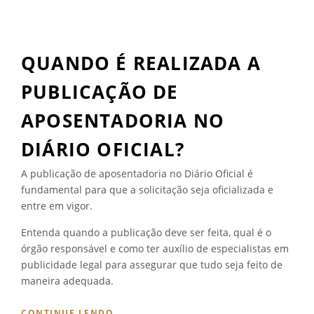
P
Ú
Ú
B
B
L
L
I
QUANDO É REALIZADA A
I
C
C
O
PUBLICAÇÃO DE
O
S
?
”
APOSENTADORIA NO
E
N
DIÁRIO OFICIAL?
T
E
A publicação de aposentadoria no Diário Oficial é
N
fundamental para que a solicitação seja oficializada e
D
A
entre em vigor.
”
Entenda quando a publicação deve ser feita, qual é o
órgão responsável e como ter auxílio de especialistas em
publicidade legal para assegurar que tudo seja feito de
maneira adequada.
“
CONTINUE LENDO
→