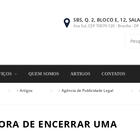
SBS, Q. 2, BLOCO E, 12, SAL
Asa Sul, CEP 70070-120 - Brasília - DF
Pesqui
por:
VIÇOS
QUEM SOMOS
ARTIGOS
CONTATOS
>
Artigos
>
Agência de Publicidade Legal
HORA DE ENCERRAR UMA