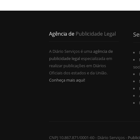
Agência de
Publicidade Legal
Se
A Diário Serviços é uma
agência de
publicidade legal
especializada em
realizar publicações em Diários
soc
Oficiais dos estados e da União.
Conheça mais aqui!
CNPJ 10.867.871/0001-60 - Diário Serviços -
Public