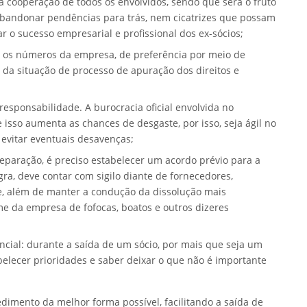
 cooperação de todos os envolvidos, sendo que será o fruto
bandonar pendências para trás, nem cicatrizes que possam
r o sucesso empresarial e profissional dos ex-sócios;
 os números da empresa, de preferência por meio de
s da situação de processo de apuração dos direitos e
 responsabilidade. A burocracia oficial envolvida no
 isso aumenta as chances de desgaste, por isso, seja ágil no
 evitar eventuais desavenças;
eparação, é preciso estabelecer um acordo prévio para a
gra, deve contar com sigilo diante de fornecedores,
de, além de manter a condução da dissolução mais
me da empresa de fofocas, boatos e outros dizeres
cial: durante a saída de um sócio, por mais que seja um
elecer prioridades e saber deixar o que não é importante
dimento da melhor forma possível, facilitando a saída de