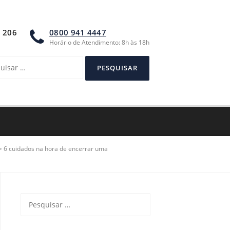
A 206
0800 941 4447
Horário de Atendimento: 8h às 18h
sar
>
6 cuidados na hora de encerrar uma
Pesquisar
por: