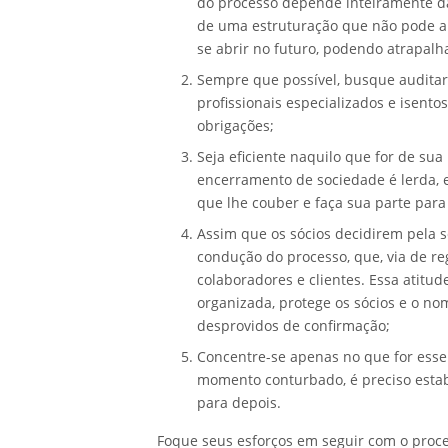
do processo depende inteiramente da
de uma estruturação que não pode a
se abrir no futuro, podendo atrapalha
Sempre que possível, busque auditar
profissionais especializados e isento
obrigações;
Seja eficiente naquilo que for de sua
encerramento de sociedade é lerda, e
que lhe couber e faça sua parte para
Assim que os sócios decidirem pela s
condução do processo, que, via de re
colaboradores e clientes. Essa atitu
organizada, protege os sócios e o no
desprovidos de confirmação;
Concentre-se apenas no que for essen
momento conturbado, é preciso estab
para depois.
Foque seus esforços em seguir com o proce