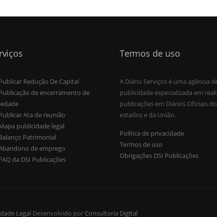
rviços
Termos de uso
Publicar Redução De Capital
A Diário Serviços é uma agência d
Publicação de encerramento de
publicidade especializada em reali
iedade
publicações em Diários Oficiais do
Publicar Ata de reunião
estados e da União.
Mapa publicidade legal
Política de privacidade
Balanço Patrimonial
Termos de uso
Abandono de emprego
Obrigações DSI Publicações
FAQ da DSI Publicações
idade Legal
Desenvolvido por
Consultoria Digital