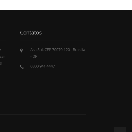
Contatos
e
Asa Sul, CEP 70070-120 - Brasília
zar
- DF
s
0800 941 4447