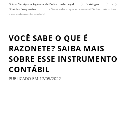
Diário Serviços – Agência de Publicidade Legal
>
Artigos
>
Dúvidas Frequentes
>
Você sabe o que é razonete? Saiba mais sobre
esse instrumento contábil
VOCÊ SABE O QUE É
RAZONETE? SAIBA MAIS
SOBRE ESSE INSTRUMENTO
CONTÁBIL
PUBLICADO EM 17/05/2022