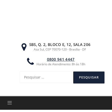
Ir
para
o
conteúdo
SBS, Q. 2, BLOCO E, 12, SALA 206
Asa Sul, CEP 70070-120 - Brasília - DF
0800 941 4447
Horário de Atendimento: 8h às 18h
Pesquisar
por: