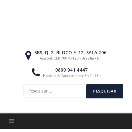
Ir
para
o
conteúdo
SBS, Q. 2, BLOCO E, 12, SALA 206
Asa Sul, CEP 70070-120 - Brasília - DF
0800 941 4447
Horário de Atendimento: 8h às 18h
Pesquisar
por: