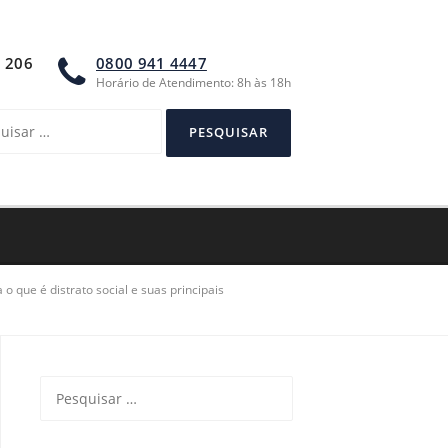
A 206
0800 941 4447
Horário de Atendimento: 8h às 18h
sar
 o que é distrato social e suas principais
Pesquisar
por: