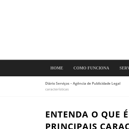
Ir
para
o
conteúdo
HOME
COMO FUNCIONA
SER
Diário Serviços – Agência de Publicidade Legal
características
ENTENDA O QUE É
PRINCIPAIS CARA