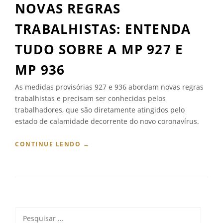
NOVAS REGRAS
TRABALHISTAS: ENTENDA
TUDO SOBRE A MP 927 E
MP 936
As medidas provisórias 927 e 936 abordam novas regras
trabalhistas e precisam ser conhecidas pelos
trabalhadores, que são diretamente atingidos pelo
estado de calamidade decorrente do novo coronavírus.
“
CONTINUE LENDO
→
N
O
V
A
S
R
Pesquisar
E