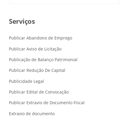
por:
G
R
A
S
Serviços
T
R
A
Publicar Abandono de Emprego
B
A
Publicar Aviso de Licitação
L
Publicação de Balanço Patrimonial
H
I
Publicar Redução De Capital
S
T
Publicidade Legal
A
S
Publicar Edital de Convocação
:
E
Publicar Extravio de Documento Fiscal
N
T
Extravio de documento
E
N
D