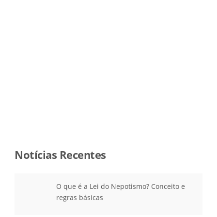
A
T
U
D
O
S
O
B
R
E
A
M
P
9
2
7
Notícias Recentes
E
M
P
O que é a Lei do Nepotismo? Conceito e
9
regras básicas
3
6