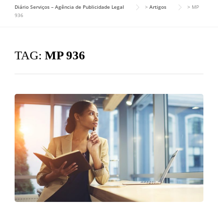
Diário Serviços – Agência de Publicidade Legal
>
Artigos
>
MP
936
TAG:
MP 936