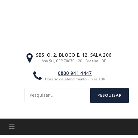
Ir
para
o
conteúdo
SBS, Q. 2, BLOCO E, 12, SALA 206
Asa Sul, CEP 70070-120 - Brasília - DF
0800 941 4447
Horário de Atendimento: 8h às 18h
Pesquisar
por: