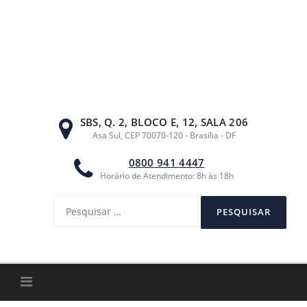
Ir
para
o
conteúdo
SBS, Q. 2, BLOCO E, 12, SALA 206
Asa Sul, CEP 70070-120 - Brasília - DF
0800 941 4447
Horário de Atendimento: 8h às 18h
Pesquisar
por: