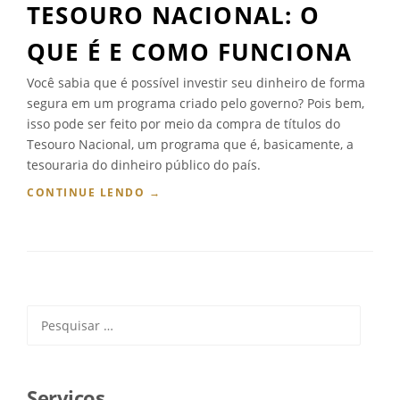
TESOURO NACIONAL: O
QUE É E COMO FUNCIONA
Você sabia que é possível investir seu dinheiro de forma
segura em um programa criado pelo governo? Pois bem,
isso pode ser feito por meio da compra de títulos do
Tesouro Nacional, um programa que é, basicamente, a
tesouraria do dinheiro público do país.
“
CONTINUE LENDO
→
T
E
S
O
U
R
Pesquisar
O
por:
N
A
C
I
Serviços