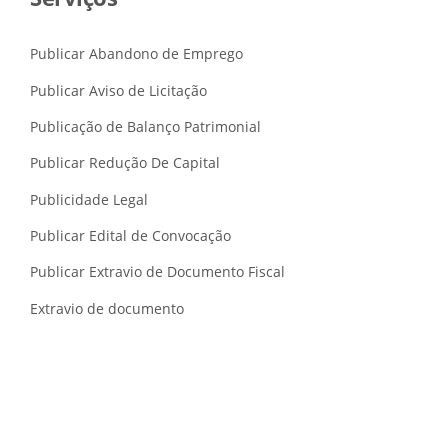
O
N
A
Publicar Abandono de Emprego
L
:
Publicar Aviso de Licitação
O
Publicação de Balanço Patrimonial
Q
U
Publicar Redução De Capital
E
É
Publicidade Legal
E
C
Publicar Edital de Convocação
O
M
Publicar Extravio de Documento Fiscal
O
F
Extravio de documento
U
N
C
I
O
N
A